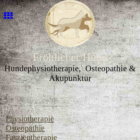
Fröhlicher Hund
Hundephysiotherapie, Osteopathie &
Akupunktur
Physiotherapie
Osteopathie
Faszientherapie