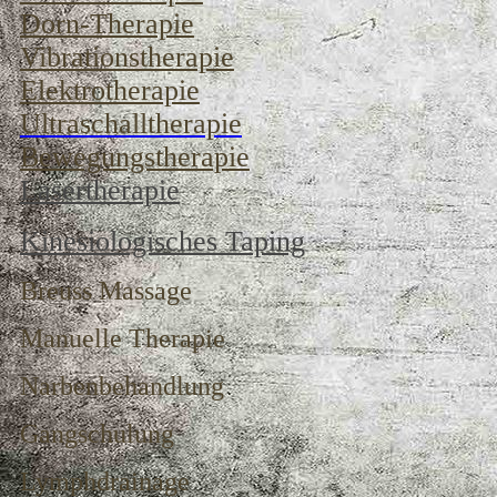
Dorn-Therapie
Vibrationstherapie
Elektrotherapie
Ultraschalltherapie
Bewegungstherapie
Lasertherapie
Kinesiologisches Taping
Breuss Massage
Manuelle Therapie
Narbenbehandlung
Gangschulung
Lymphdrainage