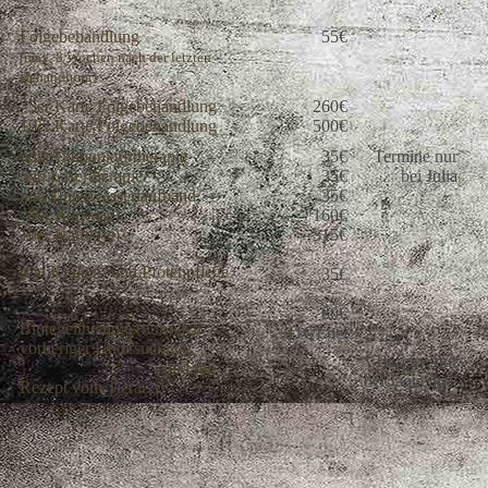
Folgebehandlung
55€
(max. 8 Wochen nach der letzten
Behandlung)
5er Karte Folgebehandlung
260€
10er Karte Folgebehandlung
500€
rein Akupunkturtherapie
35€
Termine nur
rein Lasertherapie
35€
bei Julia
rein Unterwasserlaufband
35€
5er Karte (je)
160€
10er Karte (je)
315€
rein Krallen- und Pfotenpflege
35€
80€
Blutegeltherapie (nur nach
+11€/Egel
vorheriger Untersuchung
Termine nur
und mit
bei Jaqueline
Rezept vom Tierarzt)