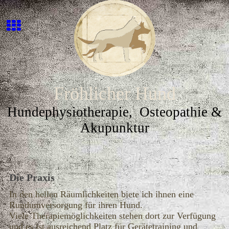
Fröhlicher Hund
Hundephysiotherapie, Osteopathie &
Akupunktur
Die Praxis
In den hellen Räumlichkeiten biete ich ihnen eine
Rundumversorgung für ihren Hund.
Viele Therapiemöglichkeiten stehen dort zur Verfügung
und es ist ausreichend Platz für Gerätetraining und