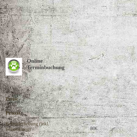
Online
Terminbuchung
Preise
Praxis
Befunderhebung (inkl.
80€
Behandlung)